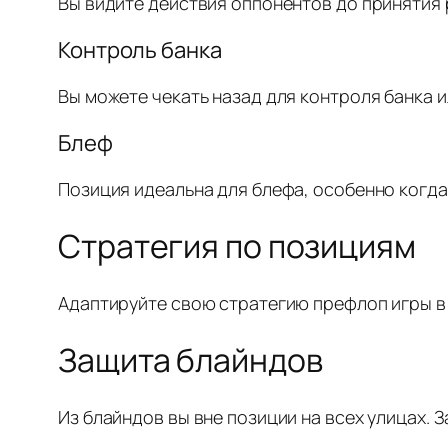
Вы видите действия оппонентов до принятия 
Контроль банка
Вы можете чекать назад для контроля банка и
Блеф
Позиция идеальна для блефа, особенно когд
Стратегия по позициям
Адаптируйте свою стратегию префлоп игры в 
Защита блайндов
Из блайндов вы вне позиции на всех улицах.