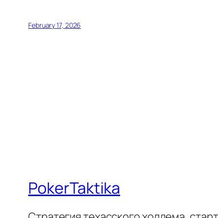
February 17, 2026
PokerTaktika
Стратегия техасского холдема, старт