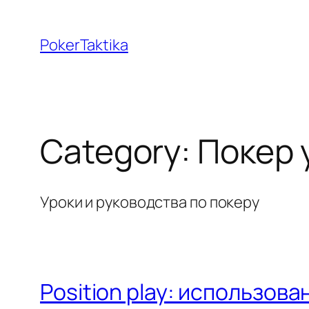
Skip
to
PokerTaktika
content
Category:
Покер 
Уроки и руководства по покеру
Position play: использова