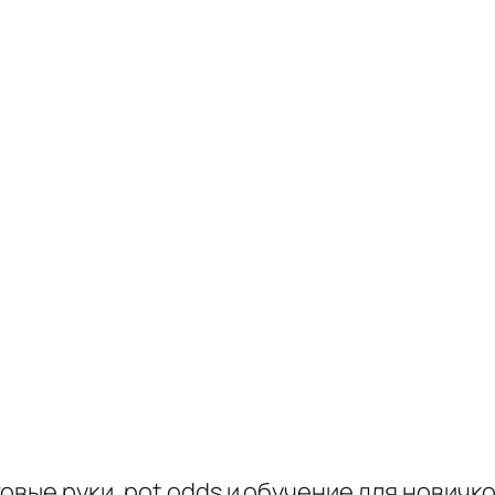
овые руки, pot odds и обучение для новичко