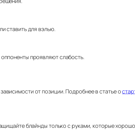
решения.
ли ставить для вэлью.
а оппоненты проявляют слабость.
зависимости от позиции. Подробнее в статье о
стар
 Защищайте блайнды только с руками, которые хорош