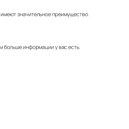
и имеют значительное преимущество.
м больше информации у вас есть.