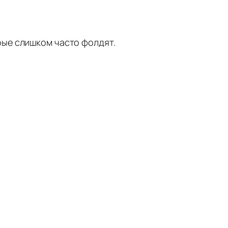
рые слишком часто фолдят.