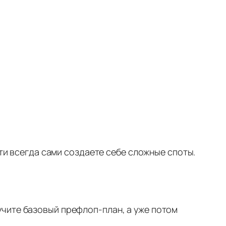
чти всегда сами создаете себе сложные споты.
чите базовый префлоп-план, а уже потом