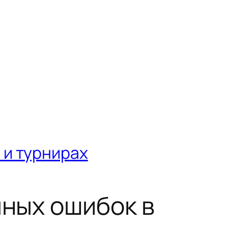
 и турнирах
чных ошибок в