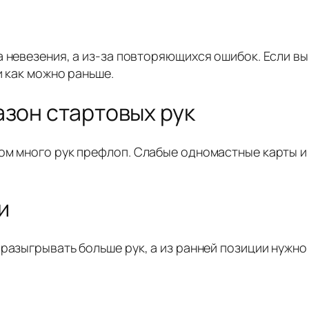
 невезения, а из-за повторяющихся ошибок. Если вы 
и как можно раньше.
азон стартовых рук
ком много рук префлоп. Слабые одномастные карты
и
 разыгрывать больше рук, а из ранней позиции нужн