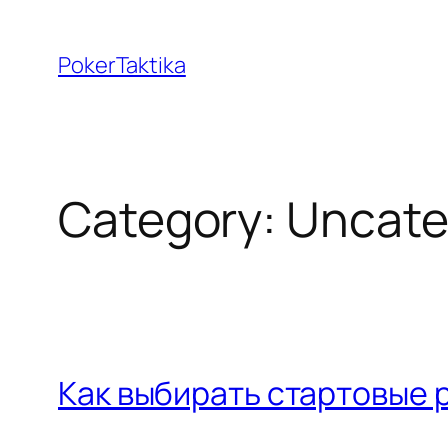
Skip
to
PokerTaktika
content
Category:
Uncate
Как выбирать стартовые р