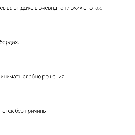
асывают даже в очевидно плохих спотах.
бордах.
ринимать слабые решения.
 стек без причины.