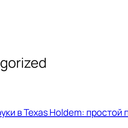
gorized
уки в Texas Holdem: простой 