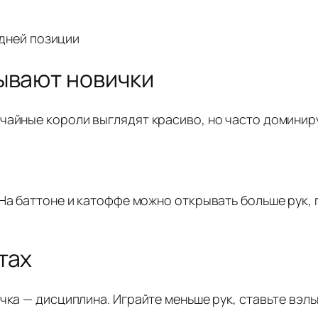
дней позиции
ывают новички
учайные короли выглядят красиво, но часто домини
 На баттоне и катоффе можно открывать больше рук,
тах
чка — дисциплина. Играйте меньше рук, ставьте вэль