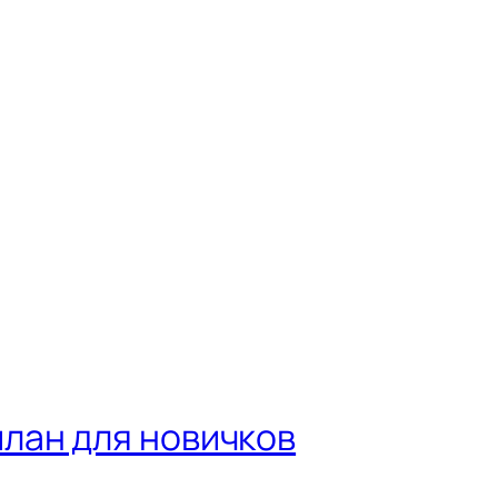
план для новичков