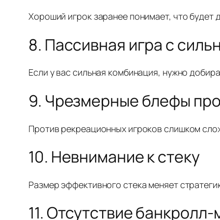
Хороший игрок заранее понимает, что будет д
8. Пассивная игра с силь
Если у вас сильная комбинация, нужно добират
9. Чрезмерные блефы пр
Против рекреационных игроков слишком слож
10. Невнимание к стеку
Размер эффективного стека меняет стратегию
11. Отсутствие банкролл