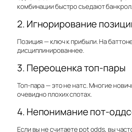
комбинации быстро съедают банкрол
2. Игнорирование позици
Позиция — ключ к прибыли. На баттон
дисциплинированнее.
3. Переоценка топ-пары
Топ-пара — это не натс. Многие нови
очевидно плохих спотах.
4. Непонимание пот-оддс
Если вы не считаете pot odds, вы ча