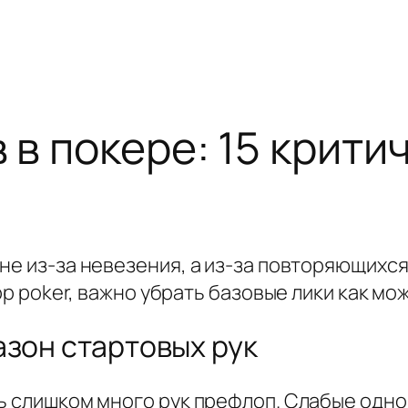
в покере: 15 крити
не из-за невезения, а из-за повторяющихся 
App poker, важно убрать базовые лики как мо
азон стартовых рук
ть слишком много рук префлоп. Слабые одн