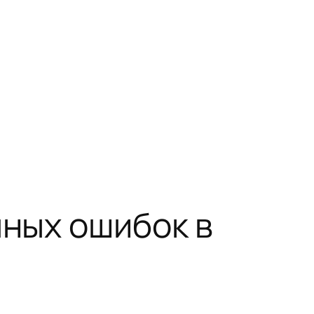
чных ошибок в