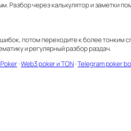
м. Разбор через калькулятор и заметки по
шибок, потом переходите к более тонким сп
тематику и регулярный разбор раздач.
 Poker
·
Web3 poker и TON
·
Telegram poker bo