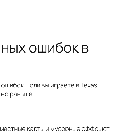
чных ошибок в
ошибок. Если вы играете в Texas
жно раньше.
омастные карты и мусорные оффсьют-