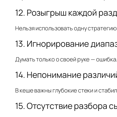
12. Розыгрыш каждой раз
Нельзя использовать одну стратегию 
13. Игнорирование диапа
Думать только о своей руке — ошибка
14. Непонимание различи
В кеше важны глубокие стеки и стабил
15. Отсутствие разбора с