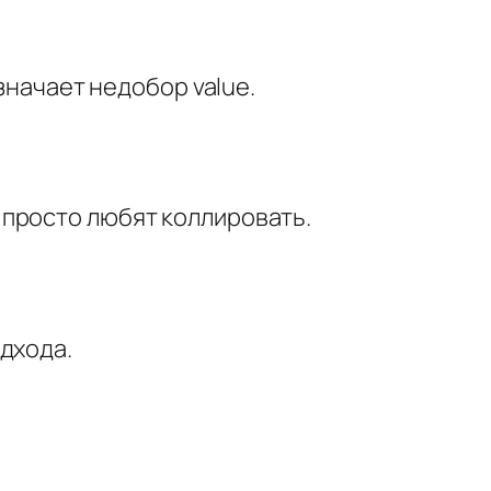
значает недобор value.
 просто любят коллировать.
дхода.