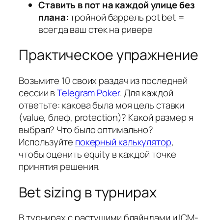
Ставить в пот на каждой улице без
плана:
тройной баррель pot bet =
всегда ваш стек на ривере
Практическое упражнение
Возьмите 10 своих раздач из последней
сессии в
Telegram Poker
. Для каждой
ответьте: какова была моя цель ставки
(value, блеф, protection)? Какой размер я
выбрал? Что было оптимально?
Используйте
покерный калькулятор
,
чтобы оценить equity в каждой точке
принятия решения.
Bet sizing в турнирах
В турнирах с растущими блайндами и ICM-