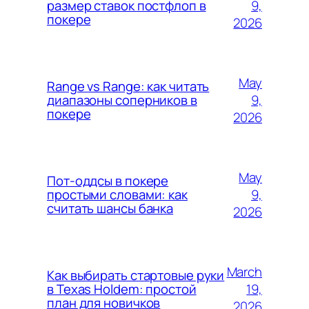
9,
размер ставок постфлоп в
покере
2026
May
Range vs Range: как читать
9,
диапазоны соперников в
покере
2026
May
Пот-оддсы в покере
9,
простыми словами: как
считать шансы банка
2026
March
Как выбирать стартовые руки
19,
в Texas Holdem: простой
план для новичков
2026