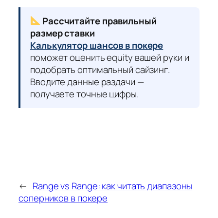
Рассчитайте правильный
размер ставки
Калькулятор шансов в покере
поможет оценить equity вашей руки и
подобрать оптимальный сайзинг.
Вводите данные раздачи —
получаете точные цифры.
←
Range vs Range: как читать диапазоны
соперников в покере