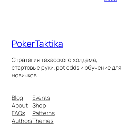
PokerTaktika
Стратегия техасского холдема,
стартовые руки, pot odds и обучение для
новичков.
Blog
Events
About
Shop
FAQs
Patterns
Authors
Themes