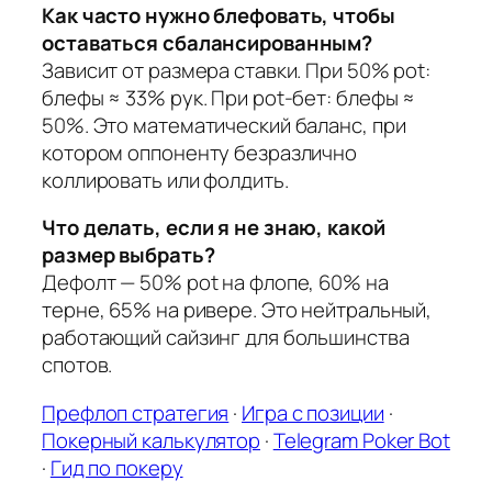
Как часто нужно блефовать, чтобы
оставаться сбалансированным?
Зависит от размера ставки. При 50% pot:
блефы ≈ 33% рук. При pot-бет: блефы ≈
50%. Это математический баланс, при
котором оппоненту безразлично
коллировать или фолдить.
Что делать, если я не знаю, какой
размер выбрать?
Дефолт — 50% pot на флопе, 60% на
терне, 65% на ривере. Это нейтральный,
работающий сайзинг для большинства
спотов.
Префлоп стратегия
·
Игра с позиции
·
Покерный калькулятор
·
Telegram Poker Bot
·
Гид по покеру