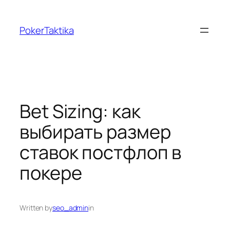
Skip
to
PokerTaktika
content
Bet Sizing: как
выбирать размер
ставок постфлоп в
покере
Written by
seo_admin
in