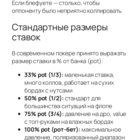
Если блефуете — столько, чтобы
оппоненту было неприятно коллировать.
Стандартные размеры
ставок
В современном покере принято выражать
размер ставки в % от банка (pot):
33% pot (1/3):
маленькая ставка,
много коллов, работает на сухих
бордах с нутсами
50% pot (1/2):
стандарт для
большинства ситуаций на флопе
75% pot (3/4):
давление на дро, value
с топ-руками на влажных бордах
100% pot (pот-бет):
максимальное
давление, поляризованный диапазон