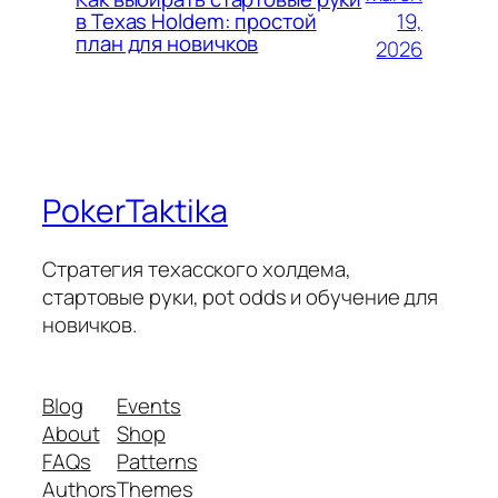
19,
в Texas Holdem: простой
план для новичков
2026
PokerTaktika
Стратегия техасского холдема,
стартовые руки, pot odds и обучение для
новичков.
Blog
Events
About
Shop
FAQs
Patterns
Authors
Themes