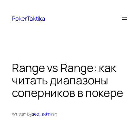
Skip
to
PokerTaktika
content
Range vs Range: как
читать диапазоны
соперников в покере
Written by
seo_admin
in