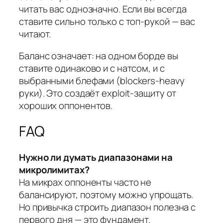
читать вас однозначно. Если вы всегда
ставите сильно только с топ-рукой — вас
читают.
Баланс означает: на одном борде вы
ставите одинаково и с натсом, и с
выбранными блефами (blockers-heavy
руки). Это создаёт exploit-защиту от
хороших оппонентов.
FAQ
Нужно ли думать диапазонами на
микролимитах?
На микрах оппоненты часто не
балансируют, поэтому можно упрощать.
Но привычка строить диапазон полезна с
первого дня — это фундамент.