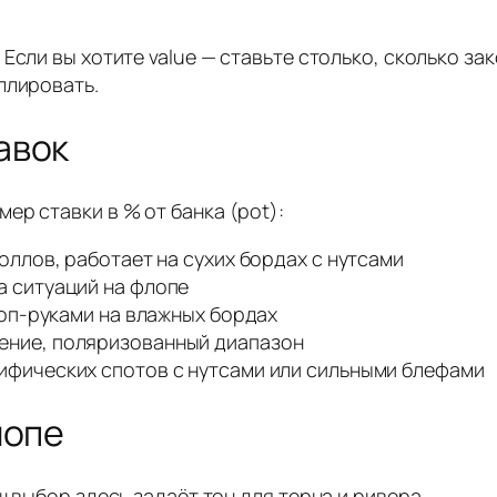
Если вы хотите value — ставьте столько, сколько за
ллировать.
авок
ер ставки в % от банка (pot):
оллов, работает на сухих бордах с нутсами
а ситуаций на флопе
топ-руками на влажных бордах
ение, поляризованный диапазон
ифических спотов с нутсами или сильными блефами
лопе
ш выбор здесь задаёт тон для терна и ривера.