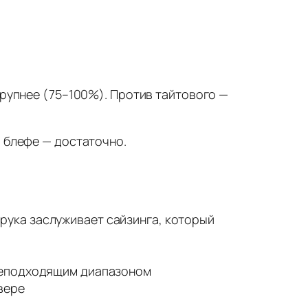
крупнее (75–100%). Против тайтового —
и блефе — достаточно.
 рука заслуживает сайзинга, который
с неподходящим диапазоном
вере