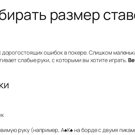
выбирать размер ста
х дорогостоящих ошибок в покере. Слишком маленьк
ивает слабые руки, с которыми вы хотите играть.
Be
ки
ук
звимую руку (например, A♠K♠ на борде с двумя пикам