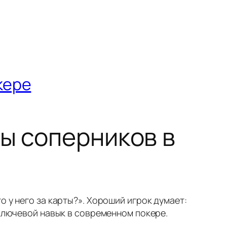
кере
ны соперников в
 у него за карты?». Хороший игрок думает:
лючевой навык в современном покере.