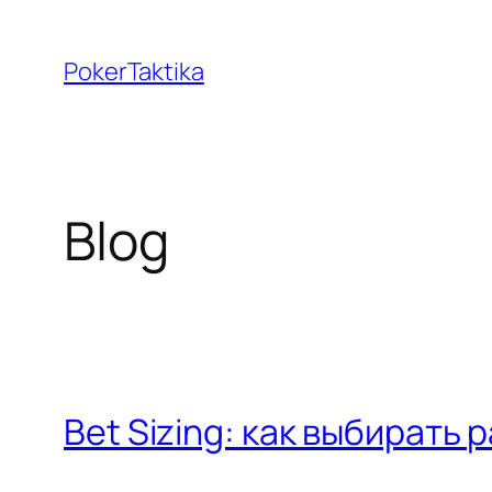
Skip
to
PokerTaktika
content
Blog
Bet Sizing: как выбирать