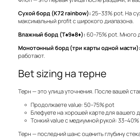
Сухой борд (K72 rainbow):
25–33% pot. На су
максимальный profit с широкого диапазона.
Влажный борд (T♠9♠8♦):
60–75% pot. Много д
Монотонный борд (три карты одной масти)
работают.
Bet sizing на терне
Терн — это улица уточнения. После вашей ст
Продолжаете value: 50–75% pot
Блефуете на хорошей карте для вашего 
Тонкий value с медиумной рукой: 33–40%
Терн — последний шанс оценить глубину стека.