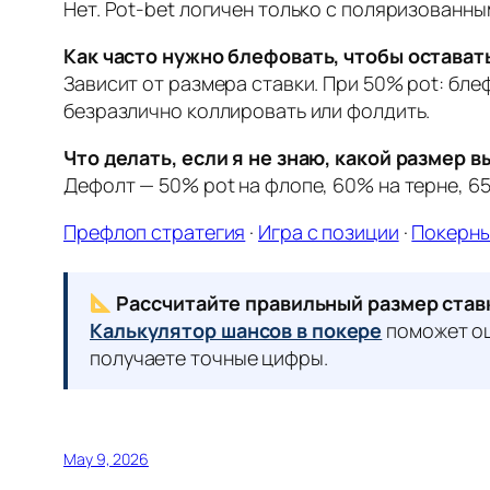
Нет. Pot-bet логичен только с поляризованны
Как часто нужно блефовать, чтобы остава
Зависит от размера ставки. При 50% pot: бле
безразлично коллировать или фолдить.
Что делать, если я не знаю, какой размер 
Дефолт — 50% pot на флопе, 60% на терне, 6
Префлоп стратегия
·
Игра с позиции
·
Покерны
Рассчитайте правильный размер став
Калькулятор шансов в покере
поможет оц
получаете точные цифры.
May 9, 2026