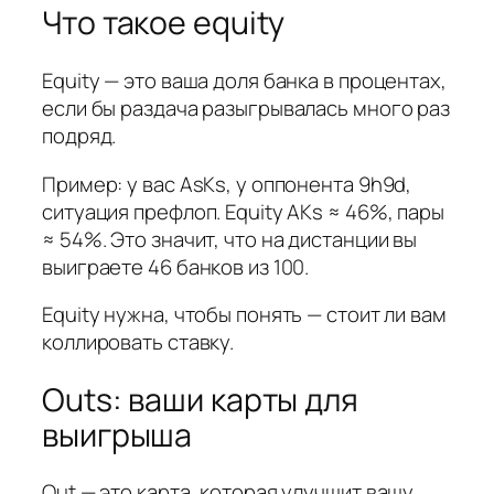
Что такое equity
Equity — это ваша доля банка в процентах,
если бы раздача разыгрывалась много раз
подряд.
Пример: у вас AsKs, у оппонента 9h9d,
ситуация префлоп. Equity AKs ≈ 46%, пары
≈ 54%. Это значит, что на дистанции вы
выиграете 46 банков из 100.
Equity нужна, чтобы понять — стоит ли вам
коллировать ставку.
Outs: ваши карты для
выигрыша
Out — это карта, которая улучшит вашу