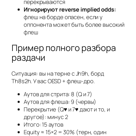
перекрываются
Игнорируют reverse implied odds:
флеш на борде опасен, если у
оппонента может быть более высокий
флеш
Пример полного разбора
раздачи
Ситуация: вы на терне с Jh9h, борд
Th8s2h. У вас OESD + флеш-дро.
Аутов для стрита: 8 (Q и 7)
Аутов для флеша: 9 (червы)
Перекрытие (Q♥ и 7♥ дают и то, и
другое): минус 2
Итого: 15 аутов
Equity ≈ 15×2 = 30% (терн, один