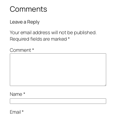
Comments
Leave a Reply
Your email address will not be published.
Required fields are marked
*
Comment
*
Name
*
Email
*