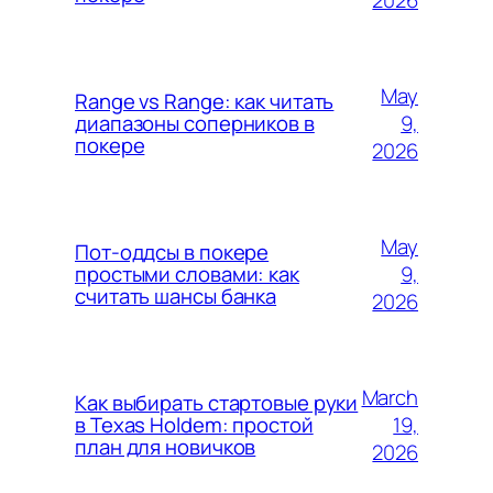
May
Range vs Range: как читать
9,
диапазоны соперников в
покере
2026
May
Пот-оддсы в покере
9,
простыми словами: как
считать шансы банка
2026
March
Как выбирать стартовые руки
19,
в Texas Holdem: простой
план для новичков
2026