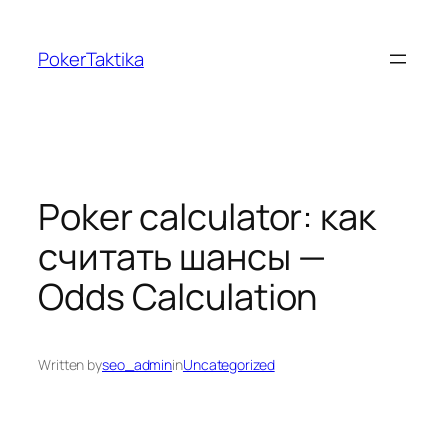
Skip
to
PokerTaktika
content
Poker calculator: как
считать шансы —
Odds Calculation
Written by
seo_admin
in
Uncategorized