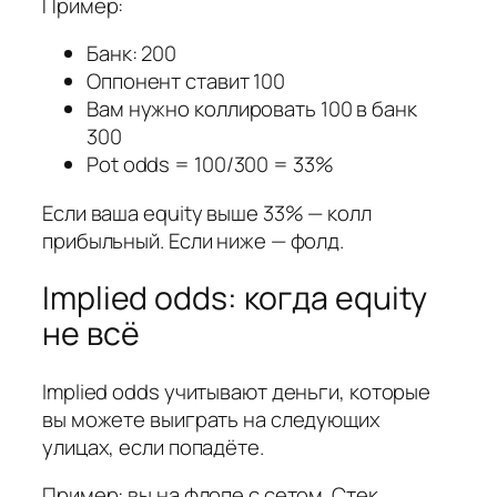
Пример:
Банк: 200
Оппонент ставит 100
Вам нужно коллировать 100 в банк
300
Pot odds = 100/300 = 33%
Если ваша equity выше 33% — колл
прибыльный. Если ниже — фолд.
Implied odds: когда equity
не всё
Implied odds учитывают деньги, которые
вы можете выиграть на следующих
улицах, если попадёте.
Пример: вы на флопе с сетом. Стек