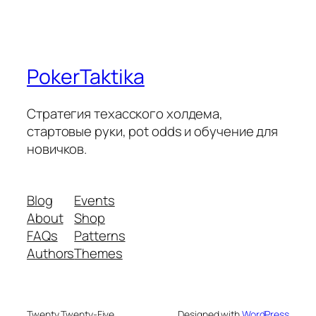
PokerTaktika
Стратегия техасского холдема,
стартовые руки, pot odds и обучение для
новичков.
Blog
Events
About
Shop
FAQs
Patterns
Authors
Themes
Twenty Twenty-Five
Designed with
WordPress