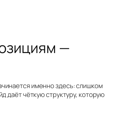
 позициям —
ачинается именно здесь: слишком
йд даёт чёткую структуру, которую