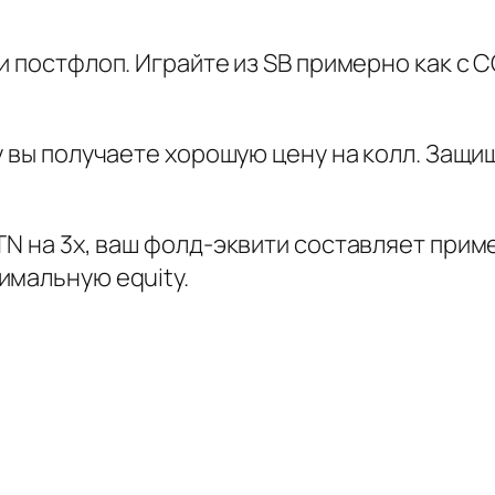
ии постфлоп. Играйте из SB примерно как с 
му вы получаете хорошую цену на колл. Защ
TN на 3x, ваш фолд-эквити составляет прим
имальную equity.