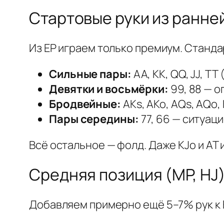
Стартовые руки из ранне
Из EP играем только премиум. Станда
Сильные пары:
AA, KK, QQ, JJ, TT
Девятки и восьмёрки:
99, 88 — о
Бродвейные:
AKs, AKo, AQs, AQo,
Пары середины:
77, 66 — ситуаци
Всё остальное — фолд. Даже KJo и AT 
Средняя позиция (MP, HJ
Добавляем примерно ещё 5–7% рук к 