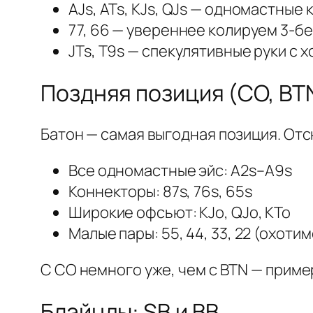
AJs, ATs, KJs, QJs — одномастные
77, 66 — увереннее колируем 3-б
JTs, T9s — спекулятивные руки с
Поздняя позиция (CO, BT
Батон — самая выгодная позиция. От
Все одномастные эйс: A2s–A9s
Коннекторы: 87s, 76s, 65s
Широкие офсьют: KJo, QJo, KTo
Малые пары: 55, 44, 33, 22 (охоти
С CO немного уже, чем с BTN — приме
Блайнды: SB и BB