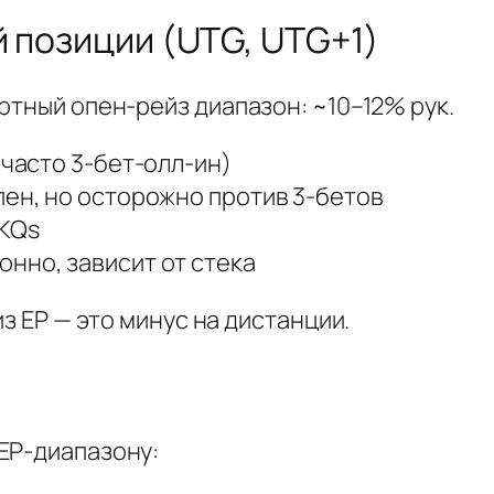
й позиции (UTG, UTG+1)
ртный опен-рейз диапазон: ~10–12% рук.
 (часто 3-бет-олл-ин)
пен, но осторожно против 3-бетов
 KQs
онно, зависит от стека
из EP — это минус на дистанции.
)
EP-диапазону: