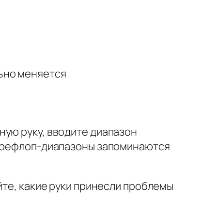
льно меняется
ную руку, вводите диапазон
 префлоп-диапазоны запоминаются
те, какие руки принесли проблемы