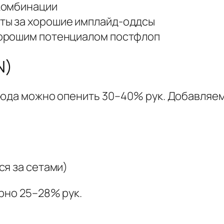
 комбинации
еты за хорошие имплайд-оддсы
 хорошим потенциалом постфлоп
N)
сюда можно опенить 30–40% рук. Добавляем
мся за сетами)
рно 25–28% рук.