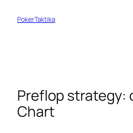
Skip
to
PokerTaktika
content
Preflop strategy:
Chart