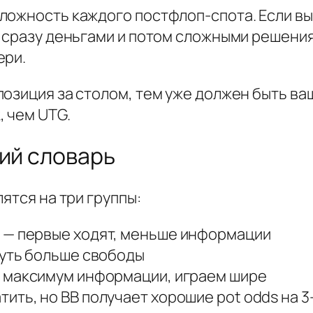
ожность каждого постфлоп-спота. Если вы в
: сразу деньгами и потом сложными решени
ери.
озиция за столом, тем уже должен быть ва
, чем UTG.
кий словарь
ятся на три группы:
1 — первые ходят, меньше информации
— чуть больше свободы
 — максимум информации, играем шире
тить, но BB получает хорошие pot odds на 3