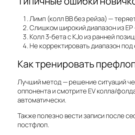
Типичные ошибки новичк
Лимп (колл BB без рейза) — теряе
Слишком широкий диапазон из EP
Колл 3-бета с KJo из ранней пози
Не корректировать диапазон под 
Как тренировать префло
Лучший метод — решение ситуаций ч
оппонента и смотрите EV колла/фолд
автоматически.
Также полезно вести записи после се
постфлоп.