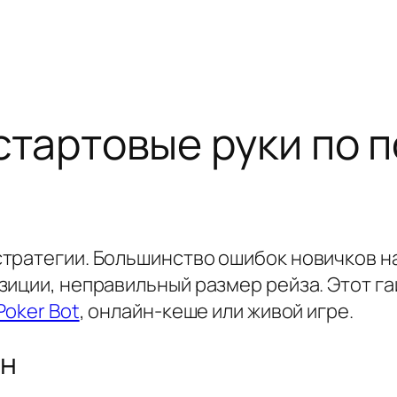
: стартовые руки по
тратегии. Большинство ошибок новичков н
иции, неправильный размер рейза. Этот га
Poker Bot
, онлайн-кеше или живой игре.
ен