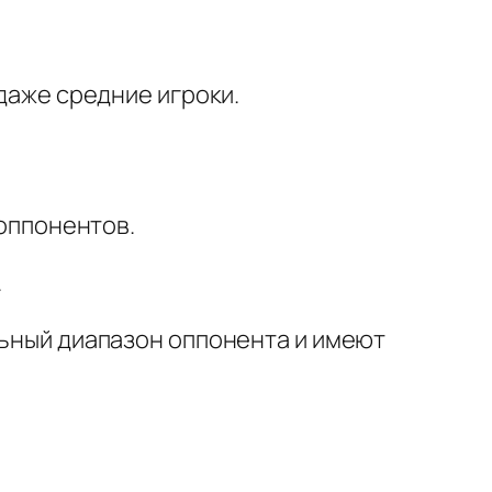
 даже средние игроки.
 оппонентов.
.
льный диапазон оппонента и имеют